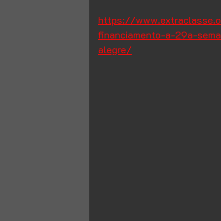
https://www.extraclasse
financiamento-a-29a-sema
alegre/